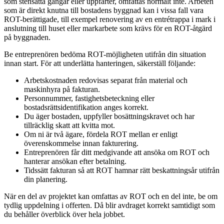
som stensatta gångar eller uppfarter, omfattas normalt inte. Arbeten
som är direkt knutna till bostadens byggnad kan i vissa fall vara
ROT-berättigade, till exempel renovering av en entrétrappa i mark i
anslutning till huset eller markarbete som krävs för en ROT-åtgärd
på byggnaden.
Be entreprenören bedöma ROT-möjligheten utifrån din situation
innan start. För att underlätta hanteringen, säkerställ följande:
Arbetskostnaden redovisas separat från material och
maskinhyra på fakturan.
Personnummer, fastighetsbeteckning eller
bostadsrättsidentifikation anges korrekt.
Du äger bostaden, uppfyller bosättningskravet och har
tillräcklig skatt att kvitta mot.
Om ni är två ägare, fördela ROT mellan er enligt
överenskommelse innan fakturering.
Entreprenören får ditt medgivande att ansöka om ROT och
hanterar ansökan efter betalning.
Tidssätt fakturan så att ROT hamnar rätt beskattningsår utifrån
din planering.
När en del av projektet kan omfattas av ROT och en del inte, be om
tydlig uppdelning i offerten. Då blir avdraget korrekt samtidigt som
du behåller överblick över hela jobbet.