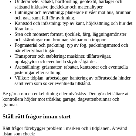
Underarbete: schakt, bortforsling, geotextil, bärlager och
sättsand inklusive tjocklekar och materialtyper.
Lutningar och avvattning: planerade nivåer mot hus, brunnar
och gata samt fall för avrinning.
Kantstöd och infästning: typ av kant, höjdsättning och hur det
förankras.
Sten och mönster: format, tjocklek, färg, läggningsmönster
och skärningar runt brunnar, stolpar och trappor.
Fogmaterial och packning: typ av fog, packningsmetod och
när efterfyllnad ingår.
Transporter och etablering: maskiner, tillfartsvägar,
upplagsytor och eventuella skyddsåtgärder.
Återställning: gräsmattor, rabatter, kantzoner och eventuella
justeringar efter sättning.
Villkor: tidplan, arbetsdagar, hantering av oförutsedda hinder
samt vem som söker eventuella tillstånd.
Be gärna om en enkel ritning eller nivåskiss. Den gör det lättare att
kontrollera höjder mot trösklar, garage, dagvattenbrunnar och
grannar.
Ställ rätt frågor innan start
Rätt frågor förebygger problem i marken och i tidplanen. Använd
listan som check: