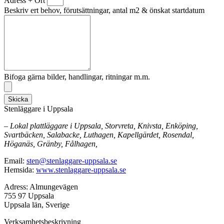
Adress + Ort
Beskriv ert behov, förutsättningar, antal m2 & önskat startdatum
Bifoga gärna bilder, handlingar, ritningar m.m.
Skicka
Stenläggare i Uppsala
– Lokal plattläggare i Uppsala, Storvreta, Knivsta, Enköping,
Svartbäcken, Salabacke, Luthagen, Kapellgärdet, Rosendal,
Höganäs, Gränby, Fålhagen,
Email:
sten@stenlaggare-uppsala.se
Hemsida:
www.stenlaggare-uppsala.se
Adress: Almungevägen
755 97 Uppsala
Uppsala län, Sverige
Verksamhetsbeskrivning