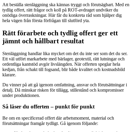
Att beställa stenläggning ska kännas tryggt och förutsägbart. Med en
tydlig offert, rätt frågor och koll på ROT-avdraget undviker du
onödiga överraskningar. Här får du konkreta råd som hjälper dig
hela vägen från första förfrågan till slutförd yta.
Rätt förarbete och tydlig offert ger ett
jämnt och hållbart resultat
Stenläggning handlar lika mycket om det du inte ser som det du ser.
Ett väl utfört markarbete med bärlager, geotextil, rätt lutningar och
ordentliga kantstöd avgör livslängden. När offerten speglar hela
kedjan, från schakt till fogsand, blir både kvalitet och kostnadsbild
klarare.
Du vinner på att gå igenom omfattning, ansvar och förutsättningar i
detalj. Då minskar risken för tillägg, stillestånd och kompromisser
under produktionen.
Så läser du offerten – punkt för punkt
Be om en specificerad offert där arbetsmoment, material och
förutsättningar framgår tydligt. Gå igenom följande: