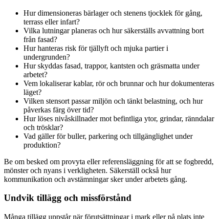
Hur dimensioneras bärlager och stenens tjocklek för gång,
terrass eller infart?
Vilka lutningar planeras och hur säkerställs avvattning bort
från fasad?
Hur hanteras risk för tjällyft och mjuka partier i
undergrunden?
Hur skyddas fasad, trappor, kantsten och gräsmatta under
arbetet?
Vem lokaliserar kablar, rör och brunnar och hur dokumenteras
läget?
Vilken stensort passar miljön och tänkt belastning, och hur
påverkas färg över tid?
Hur löses nivåskillnader mot befintliga ytor, grindar, ränndalar
och trösklar?
Vad gäller för buller, parkering och tillgänglighet under
produktion?
Be om besked om provyta eller referensläggning för att se fogbredd,
mönster och nyans i verkligheten. Säkerställ också hur
kommunikation och avstämningar sker under arbetets gång.
Undvik tillägg och missförstånd
Många tillägg uppstår när förutsättningar i mark eller på plats inte