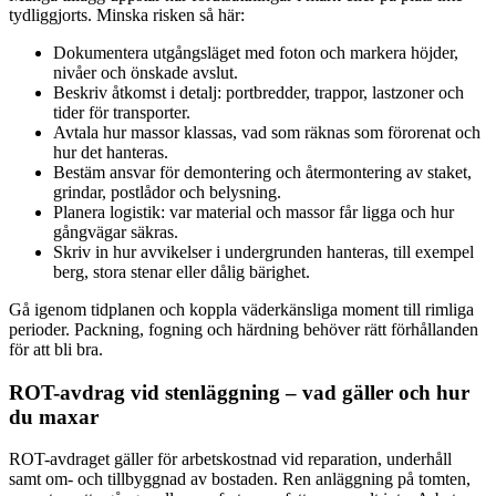
tydliggjorts. Minska risken så här:
Dokumentera utgångsläget med foton och markera höjder,
nivåer och önskade avslut.
Beskriv åtkomst i detalj: portbredder, trappor, lastzoner och
tider för transporter.
Avtala hur massor klassas, vad som räknas som förorenat och
hur det hanteras.
Bestäm ansvar för demontering och återmontering av staket,
grindar, postlådor och belysning.
Planera logistik: var material och massor får ligga och hur
gångvägar säkras.
Skriv in hur avvikelser i undergrunden hanteras, till exempel
berg, stora stenar eller dålig bärighet.
Gå igenom tidplanen och koppla väderkänsliga moment till rimliga
perioder. Packning, fogning och härdning behöver rätt förhållanden
för att bli bra.
ROT-avdrag vid stenläggning – vad gäller och hur
du maxar
ROT-avdraget gäller för arbetskostnad vid reparation, underhåll
samt om- och tillbyggnad av bostaden. Ren anläggning på tomten,