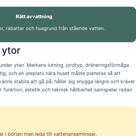
Rätt avvattning
r, rabatter och husgrund från stående vatten.
 ytor
id under ytan. Markens lutning, jordtyp, dräneringsförmåga
g, och en uteplats nära huset måste planeras så att
känns stabila att gå på, håller sig snygga längre och kräver
r funktion, estetik och teknisk hållbarhet samspelar redan
 i början men leda till vattenansamlingar,