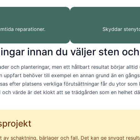
amtida reparationer.
Skyddar stenyto
ngar innan du väljer sten och
nader och planteringar, men ett hållbart resultat börjar allt
 uppfart behöver till exempel en annan grund än en gångsti
sas efter platsens verkliga förutsättningar får du ytor som 
el och värde är det klokt att se trädgården som en helhet dä
sprojekt
v schaktning, bärlager och fall. Det kan ge snyggt resultat