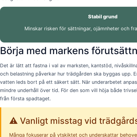
Stabil grund
Minskar risken för sättningar, ojämnheter och fr
Börja med markens förutsättni
Det är lätt att fastna i val av marksten, kantstöd, nivåskill
och belastning påverkar hur trädgården ska byggas upp. En
vatten leds bort på ett säkert sätt. När underarbetet anpas
mindre underhåll över tid. För den som vill höja både trivs
från första spadtaget.
⚠️ Vanligt misstag vid trädgård
Många fokuserar på ytskiktet och underskattar behovet a