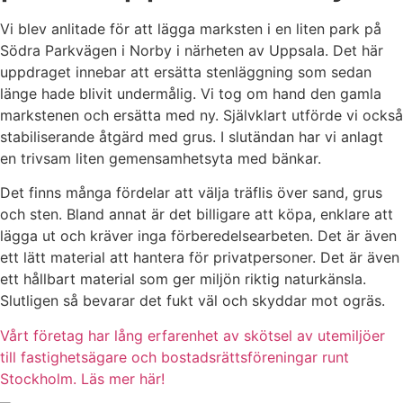
Vi blev anlitade för att lägga marksten i en liten park på
Södra Parkvägen i Norby i närheten av Uppsala. Det här
uppdraget innebar att ersätta stenläggning som sedan
länge hade blivit undermålig. Vi tog om hand den gamla
markstenen och ersätta med ny. Självklart utförde vi också
stabiliserande åtgärd med grus. I slutändan har vi anlagt
en trivsam liten gemensamhetsyta med bänkar.
Det finns många fördelar att välja träflis över sand, grus
och sten. Bland annat är det billigare att köpa, enklare att
lägga ut och kräver inga förberedelsearbeten. Det är även
ett lätt material att hantera för privatpersoner. Det är även
ett hållbart material som ger miljön riktig naturkänsla.
Slutligen så bevarar det fukt väl och skyddar mot ogräs.
Vårt företag har lång erfarenhet av skötsel av utemiljöer
till fastighetsägare och bostadsrättsföreningar runt
Stockholm. Läs mer här!