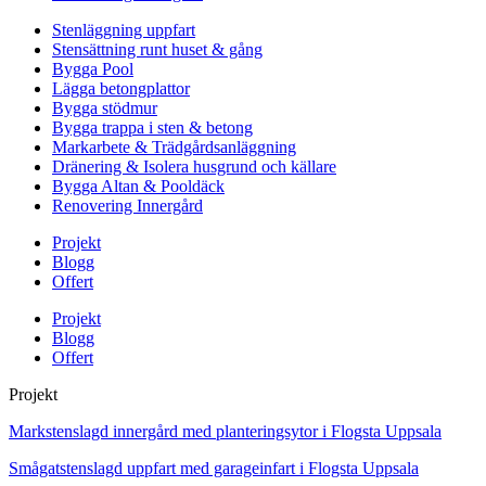
Stenläggning uppfart
Stensättning runt huset & gång
Bygga Pool
Lägga betongplattor
Bygga stödmur
Bygga trappa i sten & betong
Markarbete & Trädgårdsanläggning
Dränering & Isolera husgrund och källare
Bygga Altan & Pooldäck
Renovering Innergård
Projekt
Blogg
Offert
Projekt
Blogg
Offert
Projekt
Markstenslagd innergård med planteringsytor i Flogsta Uppsala
Smågatstenslagd uppfart med garageinfart i Flogsta Uppsala