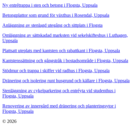
Ny entrétrappa i sten och betong i Flogsta, Uppsala
Betongplattor som grund för växthus i Rosendal, Uppsala
Anläggning av stenlagd utegång och sittplats i Flogsta
Omläggning av sättskadad marksten vid sekelskifteshus i Luthagen,
Uppsala
Plattsatt uteplats med kantsten och rabattkant i Flogsta, Uppsala
Kantstenssättning och gångstråk i bostadsområde i Flogsta, Uppsala
Stödmur och trappa i skiffer vid radhus i Flogsta, Uppsala
Dränering och isolering runt husgrund och källare i Flogsta, Uppsala
Stenläggning av cykelparkering och entréyta vid studenthus i
Flogsta, Uppsala
Renovering av innergård med dränering och planteringsytor i
Flogsta, Uppsala
© 2026