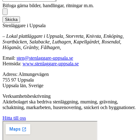
Bifoga gärna bilder, handlingar, ritningar m.m.
Skicka
Stenläggare i Uppsala
– Lokal plattläggare i Uppsala, Storvreta, Knivsta, Enköping,
Svartbäcken, Salabacke, Luthagen, Kapellgärdet, Rosendal,
Höganäs, Gränby, Fålhagen,
Email:
sten@stenlaggare-uppsala.se
Hemsida:
www.stenlaggare-uppsala.se
Adress: Almungevägen
755 97 Uppsala
Uppsala län, Sverige
Verksamhetsbeskrivning
Aktiebolaget ska bedriva stenläggning, murning, grävning,
schaktning, markarbeten, husrenovering, snickeri och byggnationer.
Hitta till oss