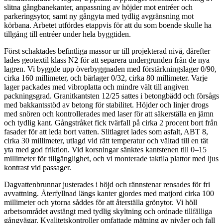
slitna gångbanekan­ter, anpassning av höjder mot entréer och
parkeringsytor, samt ny gångyta med tydlig avgränsning mot
körbana. Arbetet utfördes etappvis för att du som boende skulle ha
tillgång till entréer under hela byggtiden.
Först schaktades befintliga massor ur till projekterad nivå, därefter
lades geotextil klass N2 för att separera undergrunden från de nya
lagren. Vi byggde upp överbyggnaden med förstärkningslager 0/90,
cirka 160 millimeter, och bärlager 0/32, cirka 80 millimeter. Varje
lager packades med vibroplatta och mindre vält till angiven
packningsgrad. Granitkantsten 12/25 sattes i betongbädd och försågs
med bakkantsstöd av betong för stabilitet. Höjder och linjer drogs
med snören och kontrollerades med laser för att säkerställa en jämn
och tydlig kant. Gångstråket fick tvärfall på cirka 2 procent bort från
fasader för att leda bort vatten. Slitlagret lades som asfalt, ABT 8,
cirka 30 millimeter, utlagd vid rätt temperatur och vältad till en tät
yta med god friktion. Vid korsningar sänktes kantstenen till 0–15
millimeter för tillgänglighet, och vi monterade taktila plattor med ljus
kontrast vid passager.
Dagvattenbrunnar justerades i höjd och rännstenar rensades för fri
avvattning. Återfyllnad längs kanter gjordes med matjord cirka 100
millimeter och ytorna såddes för att återställa grönytor. Vi höll
arbetsområdet avstängt med tydlig skyltning och ordnade tillfälliga
gångvägar. Kvalitetskontroller omfattade mätning av nivåer och fall