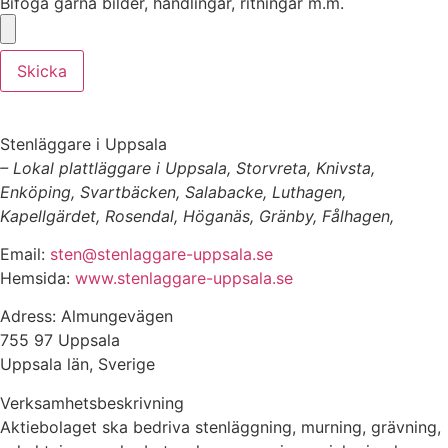
Bifoga gärna bilder, handlingar, ritningar m.m.
Skicka
Stenläggare i Uppsala
– Lokal plattläggare i Uppsala, Storvreta, Knivsta,
Enköping, Svartbäcken, Salabacke, Luthagen,
Kapellgärdet, Rosendal, Höganäs, Gränby, Fålhagen,
Email:
sten@stenlaggare-uppsala.se
Hemsida:
www.stenlaggare-uppsala.se
Adress: Almungevägen
755 97 Uppsala
Uppsala län, Sverige
Verksamhetsbeskrivning
Aktiebolaget ska bedriva stenläggning, murning, grävning,