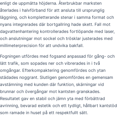
enligt de uppmätta höjderna. Återbrukbar marksten
återlades i halvförband för att ansluta till ursprunglig
läggning, och kompletterande stenar i samma format och
nyans integrerades där bortgallring hade skett. Fall mot
dagvattenhantering kontrollerades fortlöpande med laser,
och anslutningar mot sockel och trösklar justerades med
millimeterprecision för att undvika bakfall.
Fogningen utfördes med fogsand anpassad för gång- och
lätt trafik, som sopades ner och vibrerades in i två
omgångar. Efterkompaktering genomfördes och ytan
städades noggrant. Slutligen genomfördes en gemensam
avstämning med kunden där funktion, skärningar vid
brunnar och övergångar mot kantsten granskades.
Resultatet gav en stabil och jämn yta med förbättrad
avrinning, bevarad estetik och ett tydligt, hållbart kantstöd
som ramade in huset på ett respektfullt sätt.