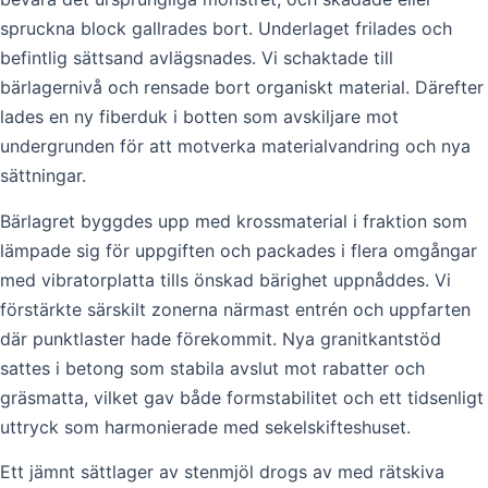
spruckna block gallrades bort. Underlaget frilades och
befintlig sättsand avlägsnades. Vi schaktade till
bärlagernivå och rensade bort organiskt material. Därefter
lades en ny fiberduk i botten som avskiljare mot
undergrunden för att motverka materialvandring och nya
sättningar.
Bärlagret byggdes upp med krossmaterial i fraktion som
lämpade sig för uppgiften och packades i flera omgångar
med vibratorplatta tills önskad bärighet uppnåddes. Vi
förstärkte särskilt zonerna närmast entrén och uppfarten
där punktlaster hade förekommit. Nya granitkantstöd
sattes i betong som stabila avslut mot rabatter och
gräsmatta, vilket gav både formstabilitet och ett tidsenligt
uttryck som harmonierade med sekelskifteshuset.
Ett jämnt sättlager av stenmjöl drogs av med rätskiva