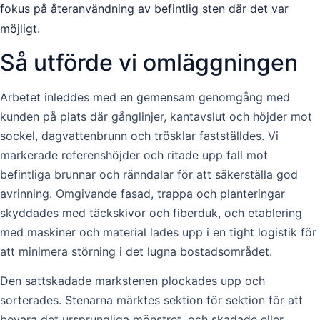
fokus på återanvändning av befintlig sten där det var
möjligt.
Så utförde vi omläggningen
Arbetet inleddes med en gemensam genomgång med
kunden på plats där gånglinjer, kantavslut och höjder mot
sockel, dagvattenbrunn och trösklar fastställdes. Vi
markerade referenshöjder och ritade upp fall mot
befintliga brunnar och ränndalar för att säkerställa god
avrinning. Omgivande fasad, trappa och planteringar
skyddades med täckskivor och fiberduk, och etablering
med maskiner och material lades upp i en tight logistik för
att minimera störning i det lugna bostadsområdet.
Den sattskadade markstenen plockades upp och
sorterades. Stenarna märktes sektion för sektion för att
bevara det ursprungliga mönstret, och skadade eller