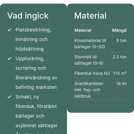
Vad ingick
Material
✓
Platsbesiktning,
Material
Mängd
inmätning och
Krossmaterial till
9 ton
bärlager (0–32)
höjdsättning
Stenmjöl till
2,5 ton
✓
Uppluckring,
sättlager (0–8)
sortering och
Fiberduk klass N2
110 m²
återanvändning av
Granitkantsten
18 lm
befintlig marksten
inkl. fog- och
sättbruk
✓
Schakt, ny
fiberduk, förstärkt
bärlager och
avjämnat sättlager