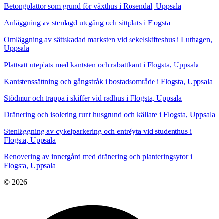
Betongplattor som grund för växthus i Rosendal, Uppsala
Anläggning av stenlagd utegång och sittplats i Flogsta
Omläggning av sättskadad marksten vid sekelskifteshus i Luthagen,
Uppsala
Plattsatt uteplats med kantsten och rabattkant i Flogsta, Uppsala
Kantstenssättning och gångstråk i bostadsområde i Flogsta, Uppsala
Stödmur och trappa i skiffer vid radhus i Flogsta, Uppsala
Dränering och isolering runt husgrund och källare i Flogsta, Uppsala
Stenläggning av cykelparkering och entréyta vid studenthus i
Flogsta, Uppsala
Renovering av innergård med dränering och planteringsytor i
Flogsta, Uppsala
© 2026