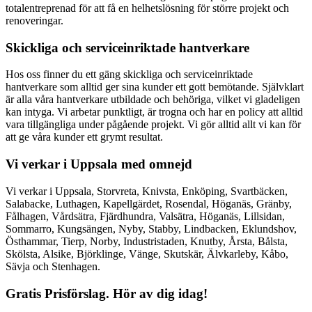
totalentreprenad för att få en helhetslösning för större projekt och
renoveringar.
Skickliga och serviceinriktade hantverkare
Hos oss finner du ett gäng skickliga och serviceinriktade
hantverkare som alltid ger sina kunder ett gott bemötande. Självklart
är alla våra hantverkare utbildade och behöriga, vilket vi gladeligen
kan intyga. Vi arbetar punktligt, är trogna och har en policy att alltid
vara tillgängliga under pågående projekt. Vi gör alltid allt vi kan för
att ge våra kunder ett grymt resultat.
Vi verkar i Uppsala med omnejd
Vi verkar i Uppsala, Storvreta, Knivsta, Enköping, Svartbäcken,
Salabacke, Luthagen, Kapellgärdet, Rosendal, Höganäs, Gränby,
Fålhagen, Vårdsätra, Fjärdhundra, Valsätra, Höganäs, Lillsidan,
Sommarro, Kungsängen, Nyby, Stabby, Lindbacken, Eklundshov,
Östhammar, Tierp, Norby, Industristaden, Knutby, Årsta, Bålsta,
Skölsta, Alsike, Björklinge, Vänge, Skutskär, Älvkarleby, Kåbo,
Sävja och Stenhagen.
Gratis Prisförslag. Hör av dig idag!