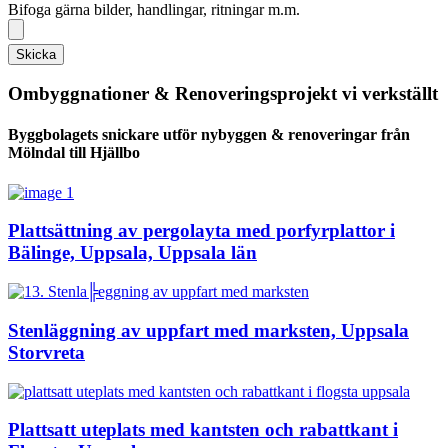
Bifoga gärna bilder, handlingar, ritningar m.m.
Skicka
Ombyggnationer & Renoveringsprojekt vi verkställt
Byggbolagets snickare utför nybyggen & renoveringar från
Mölndal till Hjällbo
Plattsättning av pergolayta med porfyrplattor i
Bälinge, Uppsala, Uppsala län
Stenläggning av uppfart med marksten, Uppsala
Storvreta
Plattsatt uteplats med kantsten och rabattkant i