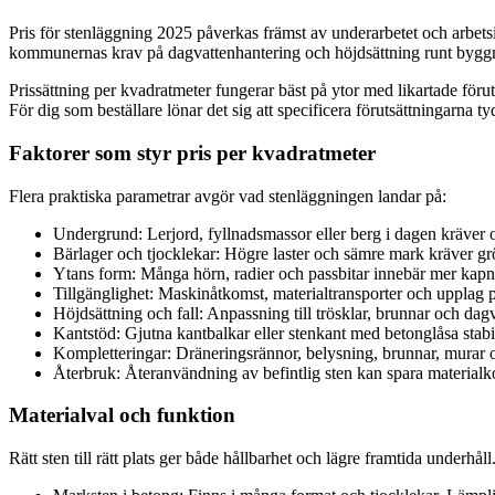
Pris för stenläggning 2025 påverkas främst av underarbetet och arbets
kommunernas krav på dagvattenhantering och höjdsättning runt byggna
Prissättning per kvadratmeter fungerar bäst på ytor med likartade för
För dig som beställare lönar det sig att specificera förutsättningarna tyd
Faktorer som styr pris per kvadratmeter
Flera praktiska parametrar avgör vad stenläggningen landar på:
Undergrund: Lerjord, fyllnadsmassor eller berg i dagen kräver o
Bärlager och tjocklekar: Högre laster och sämre mark kräver g
Ytans form: Många hörn, radier och passbitar innebär mer kapn
Tillgänglighet: Maskinåtkomst, materialtransporter och upplag p
Höjdsättning och fall: Anpassning till trösklar, brunnar och dag
Kantstöd: Gjutna kantbalkar eller stenkant med betonglåsa stab
Kompletteringar: Dräneringsrännor, belysning, brunnar, murar oc
Återbruk: Återanvändning av befintlig sten kan spara materialk
Materialval och funktion
Rätt sten till rätt plats ger både hållbarhet och lägre framtida underhål