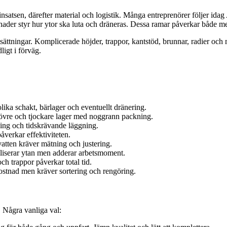
insatsen, därefter material och logistik. Många entreprenörer följer i
der styr hur ytor ska luta och dräneras. Dessa ramar påverkar både me
utsättningar. Komplicerade höjder, trappor, kantstöd, brunnar, radier o
ligt i förväg.
lika schakt, bärlager och eventuellt dränering.
rövre och tjockare lager med noggrann packning.
ing och tidskrävande läggning.
åverkar effektiviteten.
vatten kräver mätning och justering.
iliserar ytan men adderar arbetsmoment.
h trappor påverkar total tid.
ostnad men kräver sortering och rengöring.
l. Några vanliga val: