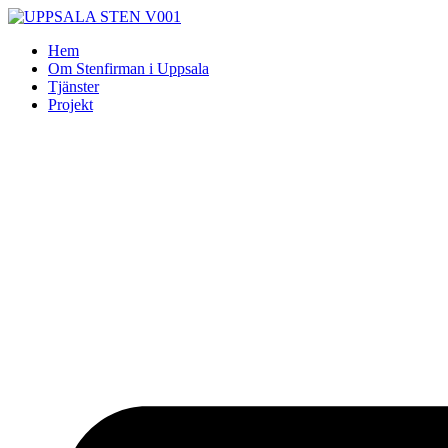
Skip
to
Hem
content
Om Stenfirman i Uppsala
Tjänster
Projekt